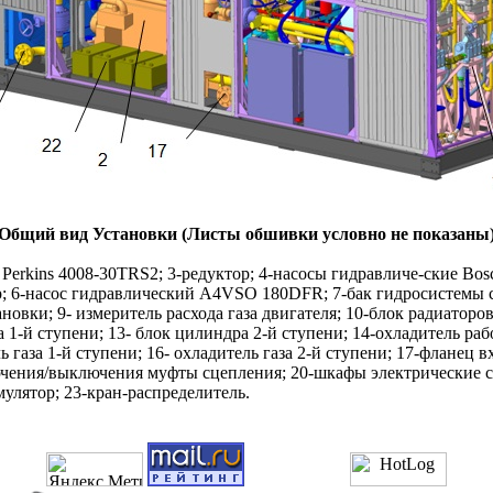
Общий вид Установки (Листы обшивки условно не показаны
ь Perkins 4008-30TRS2; 3-редуктор; 4-насосы гидравличе-ские B
р; 6-насос гидравлический A4VSO 180DFR; 7-бак гидросистемы с
ановки; 9- измеритель расхода газа двигателя; 10-блок радиаторо
а 1-й ступени; 13- блок цилиндра 2-й ступени; 14-охладитель ра
 газа 1-й ступени; 16- охладитель газа 2-й ступени; 17-фланец 
ючения/выключения муфты сцепления; 20-шкафы электрические с
мулятор; 23-кран-распределитель.