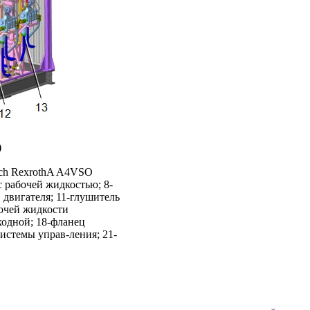
)
osch RexrothA A4VSO
 рабочей жидкостью; 8-
в двигателя; 11-глушитель
бочей жидкости
входной; 18-фланец
истемы управ-ления; 21-